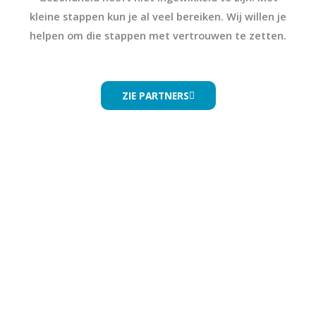
kleine stappen kun je al veel bereiken. Wij willen je
helpen om die stappen met vertrouwen te zetten.
ZIE PARTNERS
Gezonde keuzes die bij jou passen
Iedereen heeft eigen ritmes, voorkeuren en omstandigheden.
Daarom zoeken wij naar manieren waarop gezonde
gewoontes aansluiten bij het echte leven. We bespreken
onderwerpen zoals slaap, energie, balans en omgaan met