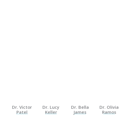
dagelijkse drukte. Onze insteek is vriendelijk en praktisch. We
willen laten zien dat gezonde keuzes geen strenge regels
vragen maar vooral aandacht. Door te begrijpen wat je
lichaam nodig heeft, wordt het eenvoudiger om gewoontes
te ontwikkelen die bij jou passen. Gezondheid Samen biedt
inzichten die helpen om rustiger, bewuster en met meer
vertrouwen te leven. Zo ontstaat een basis voor een
gezondere toekomst.
Dr. Victor
Dr. Lucy
Dr. Bella
Dr. Olivia
Patel
Keller
James
Ramos